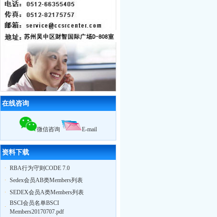
绩，累计辅导企业322家，一次性通过
率95%
12月18日，苏州奥地特企业对厦门27
家外贸公司开展
BSCI
认知培训公开课
扬州zy玩具
ICTI
认证取得优异成绩
2010我公司业绩大幅增长,全年累计辅
导工厂达903家！
2011年3月，帮助83家工厂通过
验厂
（其中
ICTI认证
5家）
2011年4月，帮助75家工厂通过
验厂
（其中
EICC认证
3家,
ICTI认证
2家）
在线咨询
2011年5月，帮助79家工厂通过
验厂
（其中,
ICTI认证
2家,
SA8000认证
2家）
微信咨询
E-mail
资料下载
·
RBA行为守则CODE 7.0
·
Sedex会员AB类Members列表
·
SEDEX会员A类Members列表
BSCI会员名单BSCI
·
Members20170707.pdf