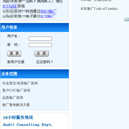
ICTI认证
审核
·
KIK验厂Code of Conduct
6月3日苏州**科技通过
BSCI验厂
6月4日常熟**电子通过
ICTI验厂
C
6.月5日张家港**鞋业司通过
ETI验厂
6月4日镇江**体育用品厂
FSC认证
取得
用户登录
良好成绩
6月10日我公司
BSCI
研讨会在苏州召开
用户名：
6月11日苏州**贸易接受我公司
BSCI
认
密 码：
知培训
6月13日如皋**数码
Best Buy验厂
取得
历年来最好成绩
6月13日海门**时装
C-TPAT
验厂过关
新用户注册
忘记密码？
6月13日南通**服饰
BSCI验厂
合格
6月13日如东**时装
ICTI认证
中取得A
业务范围
证
6月14日通州市**袜业取得
WRAP认证
·
社会责任/体系验厂咨询
证书
·
客户COC验厂咨询
热烈祝贺我公司员工Charly月15日获得
ISO外审员资格证书
·
品质验厂咨询
6月29日我公司CSR研讨会在无锡召开
·
验厂整体解决方案
10月28日苏州XX服饰在我公司辅导下
通过
BSCI认证
，被审核员誉为苏州最
优服装工厂
10月29日苏州奥地特企业管理咨询有
限公司，召开公司大会公布上半年业