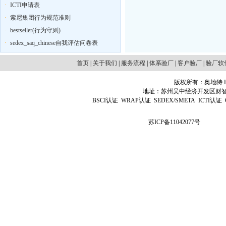
·
ICTI申请表
·
索尼集团行为规范准则
·
bestseller(行为守则)
·
sedex_saq_chinese自我评估问卷表
首页
|
关于我们
|
服务流程
|
体系验厂
|
客户验厂
|
验厂软
版权所有：奥地特 Http
地址：苏州吴中经济开发区财智国际广场D
BSCI认证
WRAP认证
SEDEX/SMETA
ICTI认证
苏ICP备11042077号