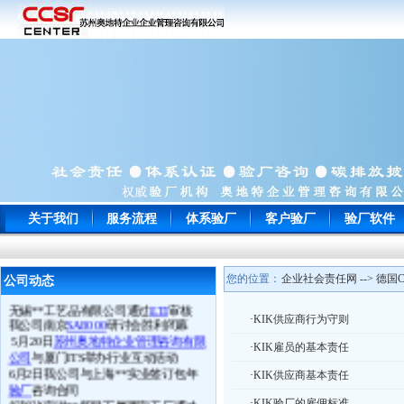
常州**玩具通过
ICTI
认证
南通**服饰顺利通过
WRAP
认证
苏州**鞋厂于顺利通过
BSCI认证
关于我们
服务流程
体系验厂
客户验厂
验厂软件
宁波**电子以零问题的成绩一次性通
过
EICC
认证审核并向我司来电致谢
苏州**工贸顺利通过
Target验厂
上海**贸易旗下多家LIDL工厂通过
您的位置：
企业社会责任网 --> 德国
公司动态
BSCI认证
无锡**工艺品有限公司通过
ETI
审核
我公司南京
SA8000
研讨会胜利闭幕
·
KIK供应商行为守则
5月20日
苏州奥地特企业管理咨询有限
·
KIK雇员的基本责任
公司
与厦门ITS举办行业互动活动
6月2日我公司与上海**实业签订包年
·
KIK供应商基本责任
验厂
咨询合同
祝贺张家港**贸易下属两家工厂通过
·
KIK验厂的雇佣标准