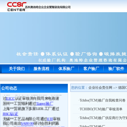
关于我们
服务流程
体系验厂
客户验厂
验厂软件
常州**玩具通过
ICTI
认证
南通**服饰顺利通过
WRAP
认证
苏州**鞋厂于顺利通过
BSCI认证
您的位置：
企业社会责任网 --> 德国C
公司动态
宁波**电子以零问题的成绩一次性通
过
EICC
认证审核并向我司来电致谢
·
Tchibo(TCM)验厂自我检查问卷
苏州**工贸顺利通过
Target验厂
上海**贸易旗下多家LIDL工厂通过
·
TCHIBO(TCM)验厂审核清单
BSCI认证
无锡**工艺品有限公司通过
ETI
审核
·
Tchibo(TCM)验厂供应商行为守
我公司南京
SA8000
研讨会胜利闭幕
5月20日
苏州奥地特企业管理咨询有限
·
Tchibo(TCM)验厂