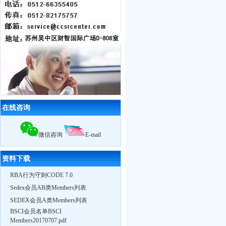
10月28日苏州XX服饰在我公司辅导下
通过
BSCI认证
，被审核员誉为苏州最
优服装工厂
10月29日苏州奥地特企业管理咨询有
限公司，召开公司大会公布上半年业
绩，累计辅导企业322家，一次性通过
率95%
12月18日，苏州奥地特企业对厦门27
家外贸公司开展
BSCI
认知培训公开课
扬州zy玩具
ICTI
认证取得优异成绩
2010我公司业绩大幅增长,全年累计辅
导工厂达903家！
在线咨询
2011年3月，帮助83家工厂通过
验厂
（其中
ICTI认证
5家）
2011年4月，帮助75家工厂通过
验厂
微信咨询
E-mail
（其中
EICC认证
3家,
ICTI认证
2家）
2011年5月，帮助79家工厂通过
验厂
（其中,
ICTI认证
2家,
SA8000认证
2家）
资料下载
·
RBA行为守则CODE 7.0
·
Sedex会员AB类Members列表
·
SEDEX会员A类Members列表
BSCI会员名单BSCI
·
Members20170707.pdf