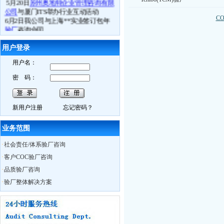
公司
与厦门ITS举办行业互动活动
6月2日我公司与上海**实业签订包年
C
验厂
咨询合同
祝贺张家港**贸易下属两家工厂通过
ICTI认证
审核
用户登录
6月3日苏州**科技通过
BSCI验厂
6月4日常熟**电子通过
ICTI验厂
用户名：
6.月5日张家港**鞋业司通过
ETI验厂
密 码：
6月4日镇江**体育用品厂
FSC认证
取得
良好成绩
6月10日我公司
BSCI
研讨会在苏州召开
6月11日苏州**贸易接受我公司
BSCI
认
新用户注册
忘记密码？
知培训
6月13日如皋**数码
Best Buy验厂
取得
业务范围
历年来最好成绩
6月13日海门**时装
C-TPAT
验厂过关
·
社会责任/体系验厂咨询
6月13日南通**服饰
BSCI验厂
合格
·
客户COC验厂咨询
6月13日如东**时装
ICTI认证
中取得A
·
品质验厂咨询
证
6月14日通州市**袜业取得
WRAP认证
·
验厂整体解决方案
证书
热烈祝贺我公司员工Charly月15日获得
ISO外审员资格证书
6月29日我公司CSR研讨会在无锡召开