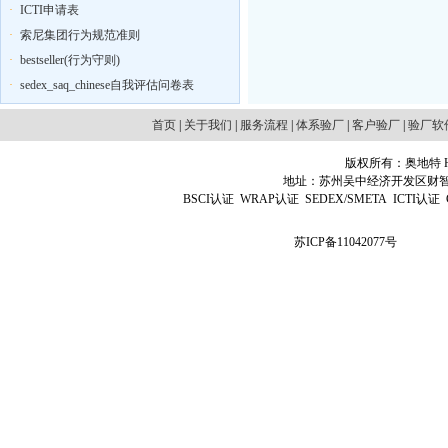
·
ICTI申请表
·
索尼集团行为规范准则
·
bestseller(行为守则)
·
sedex_saq_chinese自我评估问卷表
首页
|
关于我们
|
服务流程
|
体系验厂
|
客户验厂
|
验厂软
版权所有：奥地特 Http
地址：苏州吴中经济开发区财智国际广场D
BSCI认证
WRAP认证
SEDEX/SMETA
ICTI认证
苏ICP备11042077号