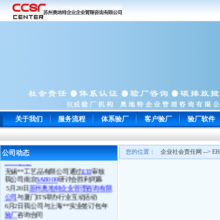
常州**玩具通过
ICTI
认证
南通**服饰顺利通过
WRAP
认证
苏州**鞋厂于顺利通过
BSCI认证
宁波**电子以零问题的成绩一次性通
关于我们
服务流程
体系验厂
客户验厂
验厂软件
过
EICC
认证审核并向我司来电致谢
苏州**工贸顺利通过
Target验厂
上海**贸易旗下多家LIDL工厂通过
BSCI认证
您的位置：
企业社会责任网 --> E
公司动态
无锡**工艺品有限公司通过
ETI
审核
我公司南京
SA8000
研讨会胜利闭幕
5月20日
苏州奥地特企业管理咨询有限
公司
与厦门ITS举办行业互动活动
6月2日我公司与上海**实业签订包年
验厂
咨询合同
祝贺张家港**贸易下属两家工厂通过