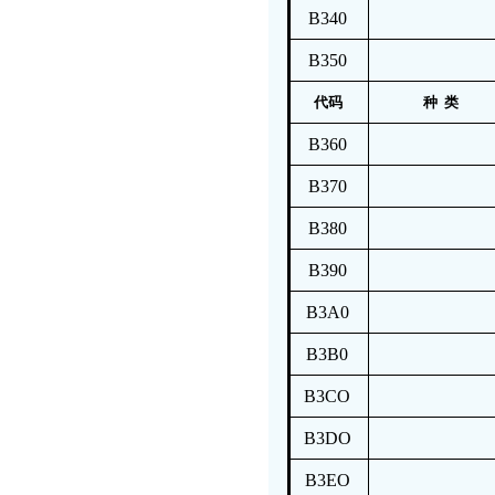
B340
B350
代码
种 类
B360
B370
B380
B390
B3A0
B3B0
B3CO
B3DO
B3EO