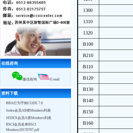
绩，累计辅导企业322家，一次性通过
率95%
1300
12月18日，苏州奥地特企业对厦门27
家外贸公司开展
BSCI
认知培训公开课
1310
扬州zy玩具
ICTI
认证取得优异成绩
2010我公司业绩大幅增长,全年累计辅
1320
导工厂达903家！
2011年3月，帮助83家工厂通过
验厂
B100
（其中
ICTI认证
5家）
2011年4月，帮助75家工厂通过
验厂
（其中
EICC认证
3家,
ICTI认证
2家）
B210
2011年5月，帮助79家工厂通过
验厂
在线咨询
（其中,
ICTI认证
2家,
SA8000认证
2家）
B110
B120
微信咨询
E-mail
B130
资料下载
B140
·
RBA行为守则CODE 7.0
·
Sedex会员AB类Members列表
B150
·
SEDEX会员A类Members列表
B160
BSCI会员名单BSCI
·
Members20170707.pdf