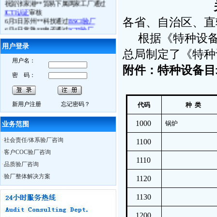
ICTI认证
审核
6月3日苏州**科技通过
BSCI验厂
6月4日常熟**电子通过
ICTI验厂
各省、自治区、直
6.月5日张家港**鞋业司通过
ETI验厂
根据《特种设
6月4日镇江**体育用品厂
FSC认证
取得
良好成绩
用户登录
总局制定了《特种
6月10日我公司
BSCI
研讨会在苏州召开
用户名：
6月11日苏州**贸易接受我公司
BSCI
认
附件：特种设备目
知培训
密 码：
6月13日如皋**数码
Best Buy验厂
取得
历年来最好成绩
6月13日海门**时装
C-TPAT
验厂过关
新用户注册
忘记密码？
代码
种 类
6月13日南通**服饰
BSCI验厂
合格
6月13日如东**时装
ICTI认证
中取得A
1000
锅炉
证
业务范围
6月14日通州市**袜业取得
WRAP认证
·
社会责任/体系验厂咨询
证书
1100
热烈祝贺我公司员工Charly月15日获得
·
客户COC验厂咨询
ISO外审员资格证书
1110
·
品质验厂咨询
6月29日我公司CSR研讨会在无锡召开
10月28日苏州XX服饰在我公司辅导下
·
验厂整体解决方案
1120
通过
BSCI认证
，被审核员誉为苏州最
优服装工厂
1130
10月29日苏州奥地特企业管理咨询有
限公司，召开公司大会公布上半年业
1200