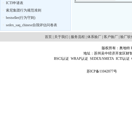
·
ICTI申请表
·
索尼集团行为规范准则
·
bestseller(行为守则)
·
sedex_saq_chinese自我评估问卷表
首页
|
关于我们
|
服务流程
|
体系验厂
|
客户验厂
|
验厂软
版权所有：奥地特 Http
地址：苏州吴中经济开发区财智国际广场D
BSCI认证
WRAP认证
SEDEX/SMETA
ICTI认证
苏ICP备11042077号