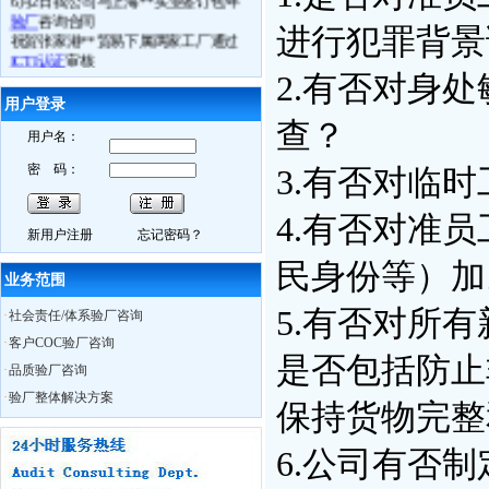
验厂
咨询合同
进行犯罪背景
祝贺张家港**贸易下属两家工厂通过
ICTI认证
审核
6月3日苏州**科技通过
BSCI验厂
2.有否对身
6月4日常熟**电子通过
ICTI验厂
用户登录
6.月5日张家港**鞋业司通过
ETI验厂
查？
6月4日镇江**体育用品厂
FSC认证
取得
用户名：
良好成绩
密 码：
6月10日我公司
BSCI
研讨会在苏州召开
3.有否对临
6月11日苏州**贸易接受我公司
BSCI
认
知培训
4.有否对准
6月13日如皋**数码
Best Buy验厂
取得
新用户注册
忘记密码？
历年来最好成绩
民身份等）加
6月13日海门**时装
C-TPAT
验厂过关
业务范围
6月13日南通**服饰
BSCI验厂
合格
6月13日如东**时装
ICTI认证
中取得A
5.有否对所
·
社会责任/体系验厂咨询
证
·
客户COC验厂咨询
6月14日通州市**袜业取得
WRAP认证
是否包括防止
证书
·
品质验厂咨询
热烈祝贺我公司员工Charly月15日获得
·
验厂整体解决方案
保持货物完整
ISO外审员资格证书
6月29日我公司CSR研讨会在无锡召开
10月28日苏州XX服饰在我公司辅导下
6.公司有否
通过
BSCI认证
，被审核员誉为苏州最
优服装工厂