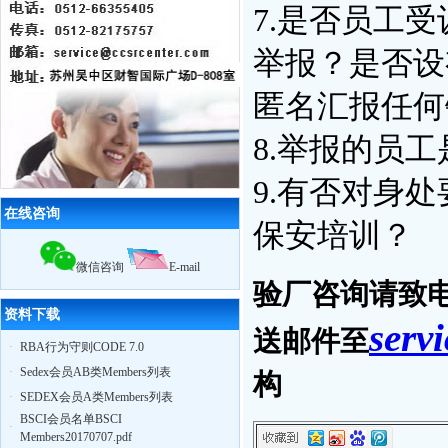
7.是否员工
10月29日苏州奥地特企业管理咨询有
限公司，召开公司大会公布上半年业
绩，累计辅导企业322家，一次性通过
举报？是否设
率95%
12月18日，苏州奥地特企业对厦门27
匿名汇报任何
家外贸公司开展
BSCI
认知培训公开课
扬州zy玩具
ICTI
认证取得优异成绩
8.举报的员
2010我公司业绩大幅增长,全年累计辅
导工厂达903家！
2011年3月，帮助83家工厂通过
验厂
9.有否对身
（其中
ICTI认证
5家）
2011年4月，帮助75家工厂通过
验厂
在线咨询
保安培训？
（其中
EICC认证
3家,
ICTI认证
2家）
2011年5月，帮助79家工厂通过
验厂
（其中,
ICTI认证
2家,
SA8000认证
2家）
微信咨询
E-mail
验厂咨询请致电奥
资料下载
serv
送邮件至
·
RBA行为守则CODE 7.0
·
Sedex会员AB类Members列表
构
·
SEDEX会员A类Members列表
BSCI会员名单BSCI
·
Members20170707.pdf