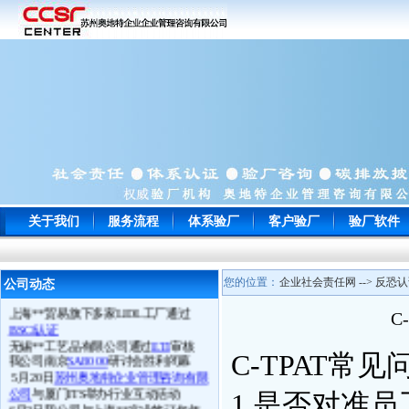
常州**玩具通过
ICTI
认证
关于我们
服务流程
体系验厂
客户验厂
验厂软件
南通**服饰顺利通过
WRAP
认证
苏州**鞋厂于顺利通过
BSCI认证
宁波**电子以零问题的成绩一次性通
过
EICC
认证审核并向我司来电致谢
您的位置：
企业社会责任网 --> 反恐认
公司动态
苏州**工贸顺利通过
Target验厂
上海**贸易旗下多家LIDL工厂通过
C
BSCI认证
无锡**工艺品有限公司通过
ETI
审核
我公司南京
SA8000
研讨会胜利闭幕
C-TPAT
5月20日
苏州奥地特企业管理咨询有限
公司
与厦门ITS举办行业互动活动
1.是否对准
6月2日我公司与上海**实业签订包年