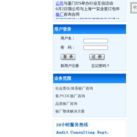
公司
与厦门ITS举办行业互动活动
6月2日我公司与上海**实业签订包年
验厂
咨询合同
祝贺张家港**贸易下属两家工厂通过
ICTI认证
审核
6月3日苏州**科技通过
BSCI验厂
用户登录
6月4日常熟**电子通过
ICTI验厂
用户名：
6.月5日张家港**鞋业司通过
ETI验厂
6月4日镇江**体育用品厂
FSC认证
取得
密 码：
良好成绩
6月10日我公司
BSCI
研讨会在苏州召开
6月11日苏州**贸易接受我公司
BSCI
认
新用户注册
忘记密码？
知培训
6月13日如皋**数码
Best Buy验厂
取得
历年来最好成绩
业务范围
6月13日海门**时装
C-TPAT
验厂过关
·
社会责任/体系验厂咨询
6月13日南通**服饰
BSCI验厂
合格
6月13日如东**时装
ICTI认证
中取得A
·
客户COC验厂咨询
证
·
品质验厂咨询
6月14日通州市**袜业取得
WRAP认证
证书
·
验厂整体解决方案
热烈祝贺我公司员工Charly月15日获得
ISO外审员资格证书
6月29日我公司CSR研讨会在无锡召开
10月28日苏州XX服饰在我公司辅导下