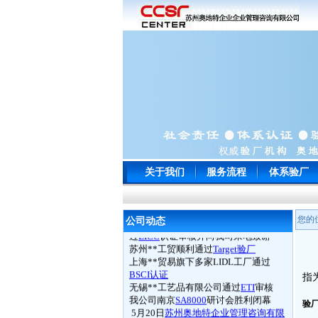
关于我们
服务流程
体系验厂
常州**玩具通过
ICTI
认证
南通**服饰顺利通过
WRAP
认证
苏州**鞋厂于顺利通过
BSCI认证
宁波**电子以零问题的成绩一次性通
您的
公司动态
过
EICC
认证审核并向我司来电致谢
苏州**工贸顺利通过
Target验厂
上海**贸易旗下多家LIDL工厂通过
BSCI认证
指
无锡**工艺品有限公司通过
ETI
审核
我公司南京
SA8000
研讨会胜利闭幕
验厂
5月20日
苏州奥地特企业管理咨询有限