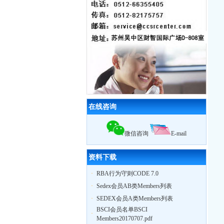
通过
BSCI认证
，被审核员誉为苏州最
优服装工厂
10月29日苏州奥地特企业管理咨询有
限公司，召开公司大会公布上半年业
绩，累计辅导企业322家，一次性通过
率95%
12月18日，苏州奥地特企业对厦门27
家外贸公司开展
BSCI
认知培训公开课
扬州zy玩具
ICTI
认证取得优异成绩
2010我公司业绩大幅增长,全年累计辅
导工厂达903家！
2011年3月，帮助83家工厂通过
验厂
在线咨询
（其中
ICTI认证
5家）
2011年4月，帮助75家工厂通过
验厂
（其中
EICC认证
3家,
ICTI认证
2家）
微信咨询
E-mail
2011年5月，帮助79家工厂通过
验厂
（其中,
ICTI认证
2家,
SA8000认证
2家）
资料下载
·
RBA行为守则CODE 7.0
·
Sedex会员AB类Members列表
·
SEDEX会员A类Members列表
BSCI会员名单BSCI
·
Members20170707.pdf