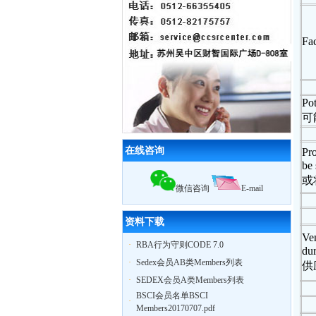
10月28日苏州XX服饰在我公司辅导下
通过
BSCI认证
，被审核员誉为苏州最
优服装工厂
10月29日苏州奥地特企业管理咨询有
Fac
限公司，召开公司大会公布上半年业
绩，累计辅导企业322家，一次性通过
率95%
12月18日，苏州奥地特企业对厦门27
Pot
家外贸公司开展
BSCI
认知培训公开课
扬州zy玩具
ICTI
认证取得优异成绩
可
2010我公司业绩大幅增长,全年累计辅
导工厂达903家！
在线咨询
Pro
2011年3月，帮助83家工厂通过
验厂
be 
（其中
ICTI认证
5家）
2011年4月，帮助75家工厂通过
验厂
或
微信咨询
E-mail
（其中
EICC认证
3家,
ICTI认证
2家）
2011年5月，帮助79家工厂通过
验厂
（其中,
ICTI认证
2家,
SA8000认证
2家）
资料下载
Ven
·
RBA行为守则CODE 7.0
dur
·
Sedex会员AB类Members列表
供
·
SEDEX会员A类Members列表
BSCI会员名单BSCI
·
Members20170707.pdf