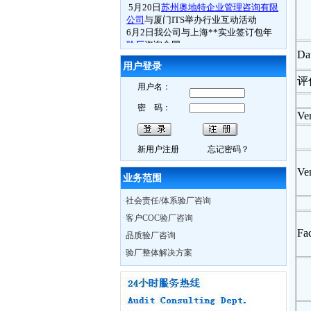
公司
与厦门ITS举办行业互动活动
6月2日我公司与上海**实业签订包年
验厂
咨询合同
祝贺张家港**贸易下属两家工厂通过
Dat
ICTI认证
审核
用户登录
6月3日苏州**科技通过
BSCI验厂
评
6月4日常熟**电子通过
ICTI验厂
用户名：
6.月5日张家港**鞋业司通过
ETI验厂
密 码：
6月4日镇江**体育用品厂
FSC认证
取得
Ven
良好成绩
6月10日我公司
BSCI
研讨会在苏州召开
6月11日苏州**贸易接受我公司
BSCI
认
新用户注册
忘记密码？
知培训
Ve
6月13日如皋**数码
Best Buy验厂
取得
业务范围
历年来最好成绩
6月13日海门**时装
C-TPAT
验厂过关
·
社会责任/体系验厂咨询
6月13日南通**服饰
BSCI验厂
合格
·
客户COC验厂咨询
6月13日如东**时装
ICTI认证
中取得A
Fa
·
品质验厂咨询
证
6月14日通州市**袜业取得
WRAP认证
·
验厂整体解决方案
证书
热烈祝贺我公司员工Charly月15日获得
ISO外审员资格证书
6月29日我公司CSR研讨会在无锡召开