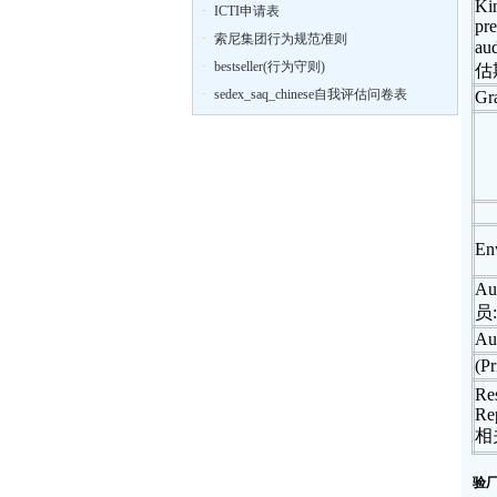
Kin
·
ICTI申请表
pre
·
索尼集团行为规范准则
aud
·
bestseller(行为守则)
估
·
sedex_saq_chinese自我评估问卷表
Gr
En
Au
员
:
Au
(Pr
Re
Rep
相
验厂