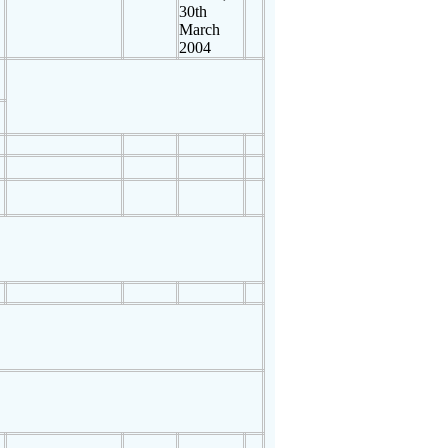
30th
March
2004