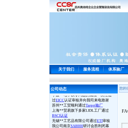
关于我们
服务流程
体系验厂
常州**玩具通过
ICTI
认证
南通**服饰顺利通过
WRAP
认证
苏州**鞋厂于顺利通过
BSCI认证
您的
公司动态
宁波**电子以零问题的成绩一次性通
过
EICC
认证审核并向我司来电致谢
苏州**工贸顺利通过
Target验厂
上海**贸易旗下多家LIDL工厂通过
FA
BSCI认证
无锡**工艺品有限公司通过
ETI
审核
我公司南京
SA8000
研讨会胜利闭幕
5月20日
苏州奥地特企业管理咨询有限