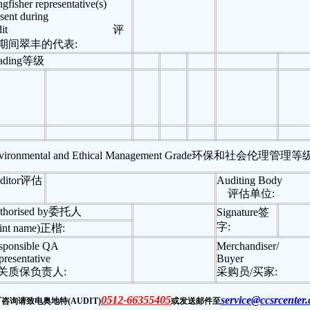
gfisher representative(s)
sent during
it
评
期间翠丰的代表
:
ading
等级
vironmental and Ethical Management Grade
环保和社会伦理管理等
ditor
评估
Auditing Body
评估单位
:
thorised by
委托人
Signature
签
字
:
int name)
正楷
:
sponsible QA
Merchandiser/
resentative
Buyer
关质保负责人
:
采购员
/
买家
:
0512-66355405
service@ccsrcenter
咨询请致电奥地特(AUDIT)
或发送邮件至