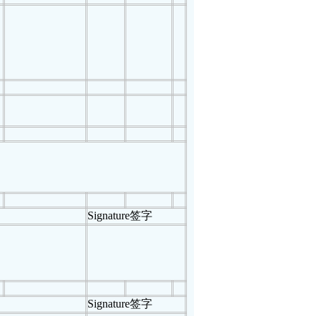
Signature
签字
Signature
签字