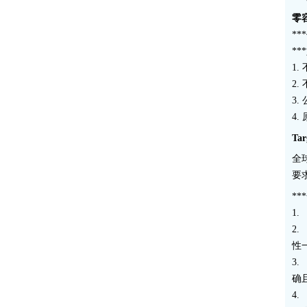
零
*
**
1.
2
3
4
Ta
全
要求
**
1
2
性
3
确
4