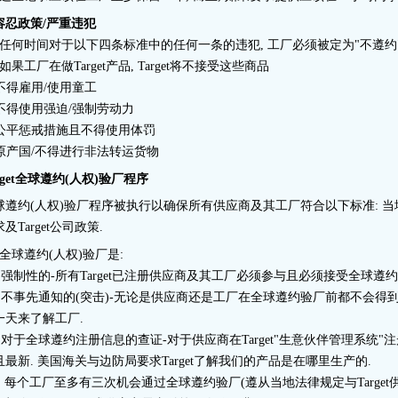
容忍政策/严重违犯
**任何时间对于以下四条标准中的任何一条的违犯, 工厂必须被定为"不遵约", 
*如果工厂在做Target产品, Target将不接受这些商品
 不得雇用/使用童工
. 不得使用强迫/强制劳动力
. 公平惩戒措施且不得使用体罚
. 原产国/不得进行非法转运货物
rget全球遵约(人权)验厂程序
球遵约(人权)验厂程序被执行以确保所有供应商及其工厂符合以下标准: 当地
及Target公司政策.
*全球遵约(人权)验厂是:
. 强制性的-所有Target已注册供应商及其工厂必须参与且必须接受全球遵约
. 不事先通知的(突击)-无论是供应商还是工厂在全球遵约验厂前都不会得
一天来了解工厂.
. 对于全球遵约注册信息的查证-对于供应商在Target"生意伙伴管理系统
且最新. 美国海关与边防局要求Target了解我们的产品是在哪里生产的.
. 每个工厂至多有三次机会通过全球遵约验厂(遵从当地法律规定与Target