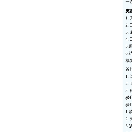
一
突
1
2
3
4
5
6
概
首
1
2
3
验
验
1
2
3