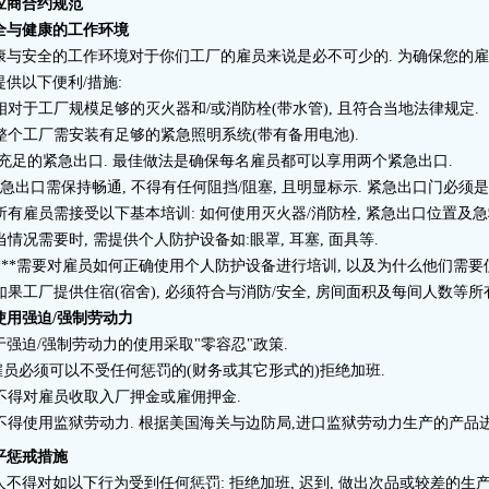
应商合约规范
全与健康的工作环境
康与安全的工作环境对于你们工厂的雇员来说是必不可少的. 为确保您的雇
提供以下便利/措施:
. 相对于工厂规模足够的灭火器和/或消防栓(带水管), 且符合当地法律规定.
. 整个工厂需安装有足够的紧急照明系统(带有备用电池).
. 充足的紧急出口. 最佳做法是确保每名雇员都可以享用两个紧急出口.
急出口需保持畅通, 不得有任何阻挡/阻塞, 且明显标示. 紧急出口门必须是"推
. 所有雇员需接受以下基本培训: 如何使用灭火器/消防栓, 紧急出口位置及急
 当情况需要时, 需提供个人防护设备如:眼罩, 耳塞, 面具等.
**需要对雇员如何正确使用个人防护设备进行培训, 以及为什么他们需要
. 如果工厂提供住宿(宿舍), 必须符合与消防/安全, 房间面积及每间人数等
使用强迫/强制劳动力
于强迫/强制劳动力的使用采取"零容忍"政策.
.雇员必须可以不受任何惩罚的(财务或其它形式的)拒绝加班.
. 不得对雇员收取入厂押金或雇佣押金.
. 不得使用监狱劳动力. 根据美国海关与边防局,进口监狱劳动力生产的产品
平惩戒措施
人不得对如以下行为受到任何惩罚: 拒绝加班, 迟到, 做出次品或较差的生