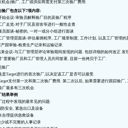
次机会)验厂, 工厂或供应商需支付第三次验厂费用.
击验厂包含以下7项内容:
. 开始会议-审验员解释验厂目的及验厂程序
. 工厂走览-对于厂区及宿舍等进行一般性走查
. 雇员面谈-秘密的, 一对一或分小组进行面谈
. 工厂管理层面谈-评估雇佣程序, 工厂规章制度, 工作计划, 以及工厂管理的
.原产国审验-检查生产记录和运输记录.
.结束会议-与工厂管理层评论审验期间发现的问题. 包括详细的如何改正 发
要"需要验厂员和工厂管理人员共同签署, 且留一份拷贝于工厂.
轮验厂
. 这是Target进行的首次验厂,以决定该工厂是否可以接受.
. Target支付第一次和第二次验厂费用. 第二次以后, 如果需要进行跟踪验
. 验厂最多有三次机会.
厂结果举例
厂过程中发现的最常见的问题:
.消防安全, 紧急出口及设备
. 未合理提供急救设备
.缺少或不完整的人事记录