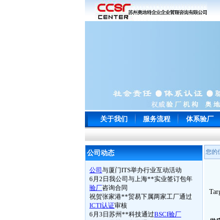
常州**玩具通过
ICTI
认证
南通**服饰顺利通过
WRAP
认证
苏州**鞋厂于顺利通过
BSCI认证
宁波**电子以零问题的成绩一次性通
过
EICC
认证审核并向我司来电致谢
苏州**工贸顺利通过
Target验厂
上海**贸易旗下多家LIDL工厂通过
关于我们
服务流程
体系验厂
BSCI认证
无锡**工艺品有限公司通过
ETI
审核
我公司南京
SA8000
研讨会胜利闭幕
您的
5月20日
苏州奥地特企业管理咨询有限
公司动态
公司
与厦门ITS举办行业互动活动
6月2日我公司与上海**实业签订包年
验厂
咨询合同
祝贺张家港**贸易下属两家工厂通过
T
ICTI认证
审核
6月3日苏州**科技通过
BSCI验厂
6月4日常熟**电子通过
ICTI验厂