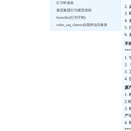
·
ICTI申请表
2
·
索尼集团行为规范准则
3
·
bestseller(行为守则)
4
·
sedex_saq_chinese自我评估问卷表
5
6
不
*
1.
2
3
4
原
1
2
3
产
4
*