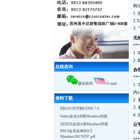
家外贸公司开展
BSCI
认知培训公开课
则
扬州zy玩具
ICTI
认证取得优异成绩
1
2010我公司业绩大幅增长,全年累计辅
导工厂达903家！
2.
2011年3月，帮助83家工厂通过
验厂
3
（其中
ICTI认证
5家）
2011年4月，帮助75家工厂通过
验厂
无
（其中
EICC认证
3家,
ICTI认证
2家）
*
2011年5月，帮助79家工厂通过
验厂
1
（其中,
ICTI认证
2家,
SA8000认证
2家）
2
在线咨询
合
*
微信咨询
E-mail
1
内
资料下载
2
3
·
RBA行为守则CODE 7.0
4
·
Sedex会员AB类Members列表
·
SEDEX会员A类Members列表
公
BSCI会员名单BSCI
1
·
Members20170707.pdf
**