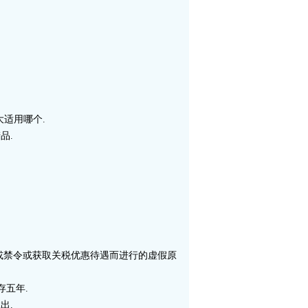
大适用哪个.
品.
运或禁令或获取关税优惠待遇而进行的虚假原
存五年.
出.