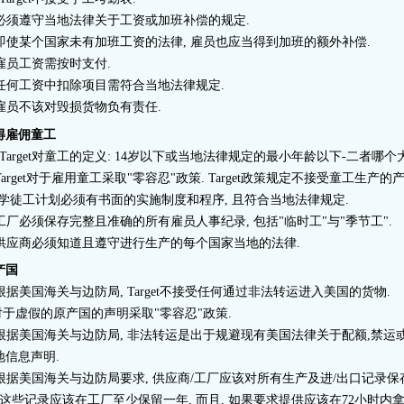
. 必须遵守当地法律关于工资或加班补偿的规定.
. 即使某个国家未有加班工资的法律, 雇员也应当得到加班的额外补偿.
. 雇员工资需按时支付.
. 任何工资中扣除项目需符合当地法律规定.
. 雇员不该对毁损货物负有责任.
得雇佣童工
**Target对童工的定义: 14岁以下或当地法律规定的最小年龄以下-二者哪个
 Target对于雇用童工采取"零容忍"政策. Target政策规定不接受童工生产的产
. 学徒工计划必须有书面的实施制度和程序, 且符合当地法律规定.
. 工厂必须保存完整且准确的所有雇员人事纪录, 包括"临时工"与"季节工".
. 供应商必须知道且遵守进行生产的每个国家当地的法律.
产国
. 根据美国海关与边防局, Target不接受任何通过非法转运进入美国的货物.
.对于虚假的原产国的声明采取"零容忍"政策.
. 根据美国海关与边防局, 非法转运是出于规避现有美国法律关于配额,禁
地信息声明.
. 根据美国海关与边防局要求, 供应商/工厂应该对所有生产及进/出口记录保
**这些记录应该在工厂至少保留一年, 而且, 如果要求提供应该在72小时内拿