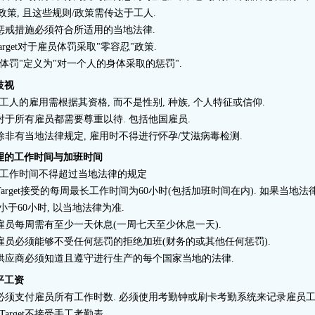
/政策, 且这些规则/政策需传达于工人.
. 惩戒措施必须符合所适用的当地法律.
Target对于雇员体罚采取"零容忍"政策.
. "体罚"定义为"对一个人的身体采取的惩罚".
歧视
**工人的雇用需根据其资格, 而不是性别, 种族, 个人特征或信仰.
. 对于所有雇员都需要尊重以待. 包括他国雇员.
. 除非有当地法律规定, 雇用时不得进行怀孕/艾滋病毒检测.
理的工作时间与加班时间
**工作时间不得超过当地法律的规定
. Target接受的每周最长工作时间为60小时(包括加班时间在内). 如果
)小于60小时, 以当地法律为准.
. 雇员每周需有至少一天休息(一周七天至少休息一天).
. 雇员必须能够不受任何惩罚的拒绝加班(财务的或其他任何惩罚).
. 供应商必须知道且遵守进行生产的每个国家当地的法律.
平工资
. 必须支付雇员所有工作时数. 必须使用考勤钟或刷卡考勤系统来记录雇员工作
*Target不接受手工考勤表.