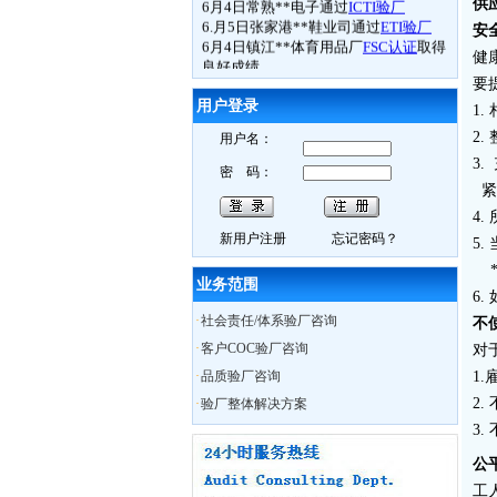
供
6.月5日张家港**鞋业司通过
ETI验厂
6月4日镇江**体育用品厂
FSC认证
取得
安
良好成绩
健
6月10日我公司
BSCI
研讨会在苏州召开
要
6月11日苏州**贸易接受我公司
BSCI
认
用户登录
知培训
1
6月13日如皋**数码
Best Buy验厂
取得
2
用户名：
历年来最好成绩
3
6月13日海门**时装
C-TPAT
验厂过关
密 码：
6月13日南通**服饰
BSCI验厂
合格
紧
6月13日如东**时装
ICTI认证
中取得A
4
证
新用户注册
忘记密码？
5.
6月14日通州市**袜业取得
WRAP认证
证书
*
业务范围
热烈祝贺我公司员工Charly月15日获得
6
ISO外审员资格证书
·
社会责任/体系验厂咨询
不
6月29日我公司CSR研讨会在无锡召开
10月28日苏州XX服饰在我公司辅导下
·
客户COC验厂咨询
对
通过
BSCI认证
，被审核员誉为苏州最
·
品质验厂咨询
1
优服装工厂
2
·
验厂整体解决方案
10月29日苏州奥地特企业管理咨询有
限公司，召开公司大会公布上半年业
3
绩，累计辅导企业322家，一次性通过
公
率95%
12月18日，苏州奥地特企业对厦门27
工