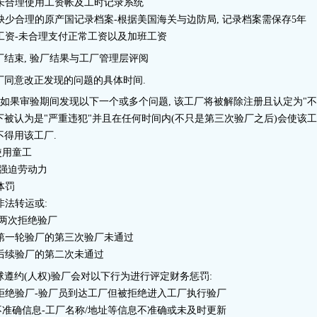
. 未合理使用工资帐及工时记录系统
. 缺少合理的原产国记录档案-根据美国海关与边防局, 记录档案需保存5年
. 工资-未合理支付正常工资以及加班工资
厂结束, 验厂结果与工厂管理层评阅
厂同意改正发现的问题的具体时间.
: 如果审验期间发现以下一个或多个问题, 该工厂将被解除注册且认定为"不合
下被认为是"严重违犯"并且在任何时间内(不只是第三次验厂之后)会使该工厂
不得用该工厂.
.使用童工
. 强迫劳动力
 体罚
 非法转运或:
. 两次拒绝验厂
. 第一轮验厂的第三次验厂未通过
. 后续验厂的第二次未通过
球遵约(人权)验厂会对以下行为进行评定财务惩罚:
. 拒绝验厂-验厂员到达工厂但被拒绝进入工厂执行验厂
.不准确信息-工厂名称/地址等信息不准确或未及时更新