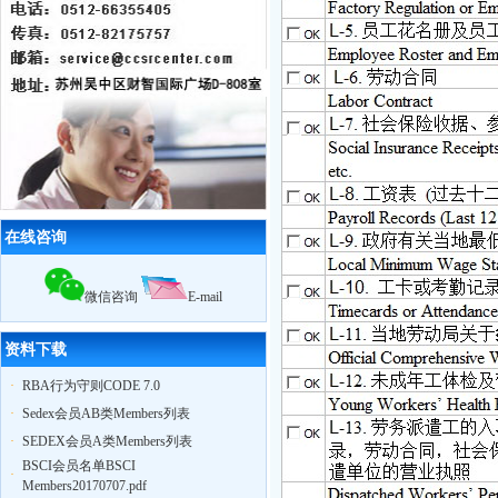
率95%
12月18日，苏州奥地特企业对厦门27
家外贸公司开展
BSCI
认知培训公开课
扬州zy玩具
ICTI
认证取得优异成绩
2010我公司业绩大幅增长,全年累计辅
导工厂达903家！
2011年3月，帮助83家工厂通过
验厂
（其中
ICTI认证
5家）
2011年4月，帮助75家工厂通过
验厂
（其中
EICC认证
3家,
ICTI认证
2家）
2011年5月，帮助79家工厂通过
验厂
在线咨询
（其中,
ICTI认证
2家,
SA8000认证
2家）
微信咨询
E-mail
资料下载
·
RBA行为守则CODE 7.0
·
Sedex会员AB类Members列表
·
SEDEX会员A类Members列表
BSCI会员名单BSCI
·
Members20170707.pdf