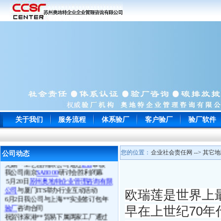
常州**玩具通过
ICTI
认证
南通**服饰顺利通过
WRAP
认证
苏州**鞋厂于顺利通过
BSCI认证
宁波**电子以零问题的成绩一次性通
关于我们
服务流程
体系验厂
客户验厂
验厂软件
过
EICC
认证审核并向我司来电致谢
苏州**工贸顺利通过
Target验厂
上海**贸易旗下多家LIDL工厂通过
BSCI认证
您的位置：
企业社会责任网 --> 其它地区
公司动态
无锡**工艺品有限公司通过
ETI
审核
我公司南京
SA8000
研讨会胜利闭幕
5月20日
苏州奥地特企业管理咨询有限
公司
与厦门ITS举办行业互动活动
欧瑞莲是世界上
6月2日我公司与上海**实业签订包年
验厂
咨询合同
早在上世纪70
祝贺张家港**贸易下属两家工厂通过
ICTI认证
审核