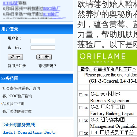
欧瑞莲创始人翰
6月3日苏州**科技通过
BSCI验厂
6月4日常熟**电子通过
ICTI验厂
然养护的奥秘所在
6.月5日张家港**鞋业司通过
ETI验厂
6月4日镇江**体育用品厂
FSC认证
取得
列，蕴含黄莓、
良好成绩
用户登录
力量，帮助肌肤
6月10日我公司
BSCI
研讨会在苏州召开
6月11日苏州**贸易接受我公司
BSCI
认
用户名：
莲验厂。以下是
知培训
密 码：
6月13日如皋**数码
Best Buy验厂
取得
历年来最好成绩
6月13日海门**时装
C-TPAT
验厂过关
6月13日南通**服饰
BSCI验厂
合格
新用户注册
忘记密码？
6月13日如东**时装
ICTI认证
中取得A
证
业务范围
6月14日通州市**袜业取得
WRAP认证
证书
·
社会责任/体系验厂咨询
热烈祝贺我公司员工Charly月15日获得
·
客户COC验厂咨询
ISO外审员资格证书
·
品质验厂咨询
6月29日我公司CSR研讨会在无锡召开
10月28日苏州XX服饰在我公司辅导下
·
验厂整体解决方案
通过
BSCI认证
，被审核员誉为苏州最
优服装工厂
10月29日苏州奥地特企业管理咨询有
限公司，召开公司大会公布上半年业
绩，累计辅导企业322家，一次性通过