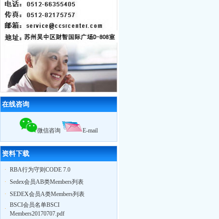
优服装工厂
10月29日苏州奥地特企业管理咨询有
限公司，召开公司大会公布上半年业
绩，累计辅导企业322家，一次性通过
率95%
12月18日，苏州奥地特企业对厦门27
家外贸公司开展
BSCI
认知培训公开课
扬州zy玩具
ICTI
认证取得优异成绩
2010我公司业绩大幅增长,全年累计辅
导工厂达903家！
2011年3月，帮助83家工厂通过
验厂
（其中
ICTI认证
5家）
在线咨询
2011年4月，帮助75家工厂通过
验厂
（其中
EICC认证
3家,
ICTI认证
2家）
2011年5月，帮助79家工厂通过
验厂
微信咨询
E-mail
（其中,
ICTI认证
2家,
SA8000认证
2家）
资料下载
·
RBA行为守则CODE 7.0
·
Sedex会员AB类Members列表
·
SEDEX会员A类Members列表
BSCI会员名单BSCI
·
Members20170707.pdf