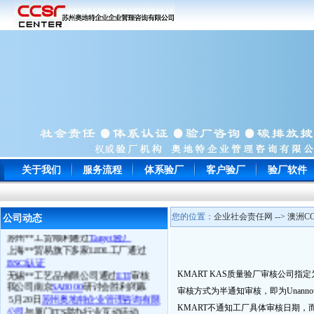
常州**玩具通过
ICTI
认证
关于我们
服务流程
体系验厂
客户验厂
验厂软件
南通**服饰顺利通过
WRAP
认证
苏州**鞋厂于顺利通过
BSCI认证
宁波**电子以零问题的成绩一次性通
您的位置：
企业社会责任网 --> 澳洲CO
公司动态
过
EICC
认证审核并向我司来电致谢
苏州**工贸顺利通过
Target验厂
上海**贸易旗下多家LIDL工厂通过
BSCI认证
无锡**工艺品有限公司通过
ETI
审核
KMART KAS质量验厂审核公司指定为ALS
我公司南京
SA8000
研讨会胜利闭幕
审核方式为半通知审核，即为Unannounce
5月20日
苏州奥地特企业管理咨询有限
公司
与厦门ITS举办行业互动活动
KMART不通知工厂具体审核日期