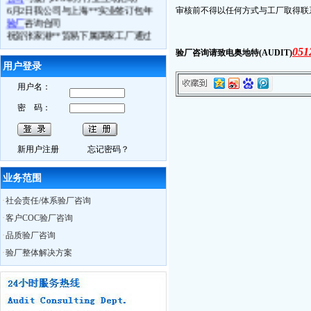
6月2日我公司与上海**实业签订包年
审核前不得以任何方式与工厂取得联
验厂
咨询合同
祝贺张家港**贸易下属两家工厂通过
ICTI认证
审核
051
验厂咨询请致电奥地特(AUDIT)
6月3日苏州**科技通过
BSCI验厂
用户登录
6月4日常熟**电子通过
ICTI验厂
6.月5日张家港**鞋业司通过
ETI验厂
用户名：
6月4日镇江**体育用品厂
FSC认证
取得
良好成绩
密 码：
6月10日我公司
BSCI
研讨会在苏州召开
6月11日苏州**贸易接受我公司
BSCI
认
知培训
新用户注册
忘记密码？
6月13日如皋**数码
Best Buy验厂
取得
历年来最好成绩
业务范围
6月13日海门**时装
C-TPAT
验厂过关
6月13日南通**服饰
BSCI验厂
合格
·
社会责任/体系验厂咨询
6月13日如东**时装
ICTI认证
中取得A
证
·
客户COC验厂咨询
6月14日通州市**袜业取得
WRAP认证
·
品质验厂咨询
证书
·
验厂整体解决方案
热烈祝贺我公司员工Charly月15日获得
ISO外审员资格证书
6月29日我公司CSR研讨会在无锡召开
10月28日苏州XX服饰在我公司辅导下
通过
BSCI认证
，被审核员誉为苏州最