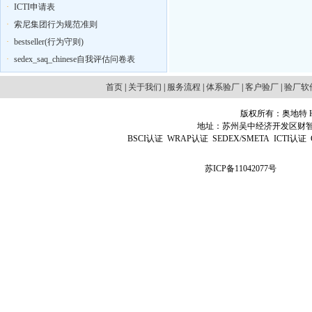
·
ICTI申请表
·
索尼集团行为规范准则
·
bestseller(行为守则)
·
sedex_saq_chinese自我评估问卷表
首页
|
关于我们
|
服务流程
|
体系验厂
|
客户验厂
|
验厂软
版权所有：奥地特 Http
地址：苏州吴中经济开发区财智国际广场D
BSCI认证
WRAP认证
SEDEX/SMETA
ICTI认证
苏ICP备11042077号