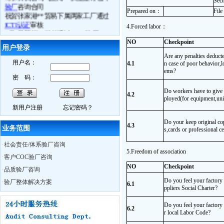
Sect
验厂
咨询合同
Prepared on
：
File
祝贺张家港**贸易下属两家工厂通过
ICTI认证
审核
4.Forced labor：
6月3日苏州**科技通过
BSCI验厂
6月4日常熟**电子通过
ICTI验厂
NO
Checkpoint
用户登录
6.月5日张家港**鞋业司通过
ETI验厂
Are any penalties deducte
6月4日镇江**体育用品厂
FSC认证
取得
用户名：
4.1
n case of poor behavior,l
良好成绩
ems?
6月10日我公司
BSCI
研讨会在苏州召开
密 码：
6月11日苏州**贸易接受我公司
BSCI
认
Do workers have to give 
知培训
4.2
ployed(for equipment,un
6月13日如皋**数码
Best Buy验厂
取得
新用户注册
忘记密码？
历年来最好成绩
6月13日海门**时装
C-TPAT
验厂过关
Do your keep original co
4.3
业务范围
6月13日南通**服饰
BSCI验厂
合格
s,cards or professional ce
6月13日如东**时装
ICTI认证
中取得A
·
社会责任/体系验厂咨询
证
5.Freedom of association
6月14日通州市**袜业取得
WRAP认证
·
客户COC验厂咨询
证书
NO
Checkpoint
·
品质验厂咨询
热烈祝贺我公司员工Charly月15日获得
Do you feel your factory
·
验厂整体解决方案
ISO外审员资格证书
6.1
ppliers Social Charter?
6月29日我公司CSR研讨会在无锡召开
10月28日苏州XX服饰在我公司辅导下
Do you feel your factory
6.2
通过
BSCI认证
，被审核员誉为苏州最
r local Labor Code?
优服装工厂