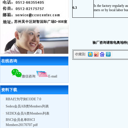
10月29日苏州奥地特企业管理咨询有
Is the factory regularly a
限公司，召开公司大会公布上半年业
6.3
mers or by local labor bur
绩，累计辅导企业322家，一次性通过
率95%
12月18日，苏州奥地特企业对厦门27
家外贸公司开展
BSCI
认知培训公开课
扬州zy玩具
ICTI
认证取得优异成绩
2010我公司业绩大幅增长,全年累计辅
验厂咨询请致电奥地特(A
导工厂达903家！
2011年3月，帮助83家工厂通过
验厂
（其中
ICTI认证
5家）
2011年4月，帮助75家工厂通过
验厂
在线咨询
（其中
EICC认证
3家,
ICTI认证
2家）
2011年5月，帮助79家工厂通过
验厂
（其中,
ICTI认证
2家,
SA8000认证
2家）
微信咨询
E-mail
资料下载
·
RBA行为守则CODE 7.0
·
Sedex会员AB类Members列表
·
SEDEX会员A类Members列表
BSCI会员名单BSCI
·
Members20170707.pdf