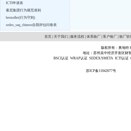
·
ICTI申请表
·
索尼集团行为规范准则
·
bestseller(行为守则)
·
sedex_saq_chinese自我评估问卷表
首页
|
关于我们
|
服务流程
|
体系验厂
|
客户验厂
|
验厂软
版权所有：奥地特 Http
地址：苏州吴中经济开发区财智国际广场D
BSCI认证
WRAP认证
SEDEX/SMETA
ICTI认证
苏ICP备11042077号