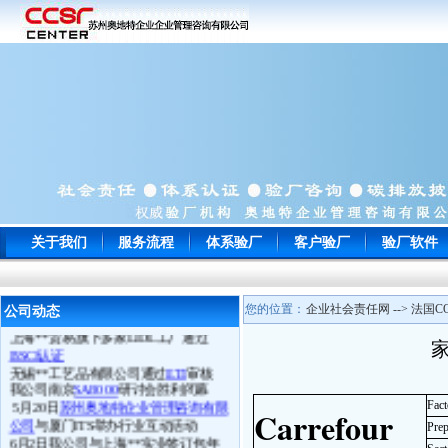
常州**玩具通过
ICTI
认证
南通**服饰顺利通过
WRAP
认证
关于我们
服务流程
体系验厂
客户验厂
验厂软件
苏州**鞋厂于顺利通过
BSCI认证
宁波**电子以零问题的成绩一次性通
过
EICC
认证审核并向我司来电致谢
您的位置：
企业社会责任网 --> 法国CO
苏州**工贸顺利通过
Target验厂
公司动态
上海**贸易旗下多家LIDL工厂通过
BSCI认证
无锡**工艺品有限公司通过
ETI
审核
我公司南京
SA8000
研讨会胜利闭幕
5月20日
苏州奥地特企业管理咨询有限
Fac
Carrefour
公司
与厦门ITS举办行业互动活动
Prep
6月2日我公司与上海**实业签订包年