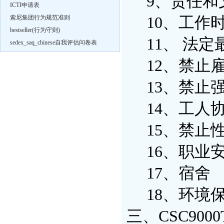
9、责任和
·
ICTI申请表
·
索尼集团行为规范准则
10、工作时
·
bestseller(行为守则)
11、 法定
·
sedex_saq_chinese自我评估问卷表
12、禁止雇
13、禁止
14、工人
15、禁止
16、职业
17、宿舍
18、环境
三、CSC