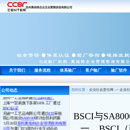
常州**玩具通过
ICTI
认证
关于我们
服务流程
体系验厂
客户验厂
验厂软件
南通**服饰顺利通过
WRAP
认证
苏州**鞋厂于顺利通过
BSCI认证
宁波**电子以零问题的成绩一次性通
过
EICC
认证审核并向我司来电致谢
您的位置：
企业社会责任网 --> 企业社
公司动态
苏州**工贸顺利通过
Target验厂
上海**贸易旗下多家LIDL工厂通过
BSCI认证
无锡**工艺品有限公司通过
ETI
审核
BSCI与SA80
我公司南京
SA8000
研讨会胜利闭幕
5月20日
苏州奥地特企业管理咨询有限
公司
与厦门ITS举办行业互动活动
一、BSCI