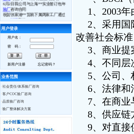
6月2日我公司与上海**实业签订包年
验厂
咨询合同
1、2003
祝贺张家港**贸易下属两家工厂通过
ICTI认证
审核
2、采用国
6月3日苏州**科技通过
BSCI验厂
6月4日常熟**电子通过
ICTI验厂
用户登录
6.月5日张家港**鞋业司通过
ETI验厂
改善社会标准
用户名：
6月4日镇江**体育用品厂
FSC认证
取得
良好成绩
密 码：
3、商业提
6月10日我公司
BSCI
研讨会在苏州召开
6月11日苏州**贸易接受我公司
BSCI
认
知培训
4、不同层
新用户注册
忘记密码？
6月13日如皋**数码
Best Buy验厂
取得
历年来最好成绩
5、公司、权
6月13日海门**时装
C-TPAT
验厂过关
业务范围
6月13日南通**服饰
BSCI验厂
合格
6、法律和
·
社会责任/体系验厂咨询
6月13日如东**时装
ICTI认证
中取得A
证
·
客户COC验厂咨询
6月14日通州市**袜业取得
WRAP认证
7、在商业
·
品质验厂咨询
证书
热烈祝贺我公司员工Charly月15日获得
·
验厂整体解决方案
8、供应链
ISO外审员资格证书
6月29日我公司CSR研讨会在无锡召开
9、对直接
10月28日苏州XX服饰在我公司辅导下
通过
BSCI认证
，被审核员誉为苏州最