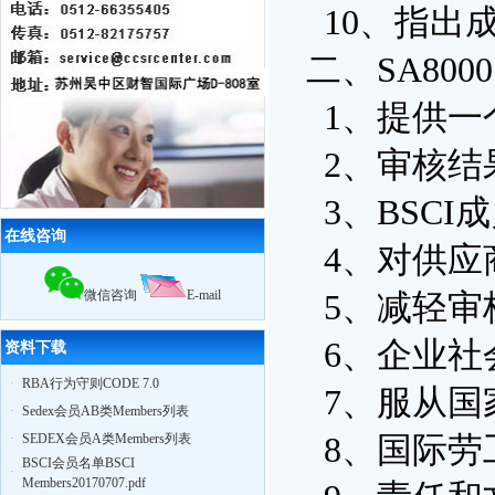
优服装工厂
10、指出
10月29日苏州奥地特企业管理咨询有
限公司，召开公司大会公布上半年业
二、SA80
绩，累计辅导企业322家，一次性通过
率95%
12月18日，苏州奥地特企业对厦门27
1、提供一
家外贸公司开展
BSCI
认知培训公开课
扬州zy玩具
ICTI
认证取得优异成绩
2、审核结
2010我公司业绩大幅增长,全年累计辅
导工厂达903家！
3、BSCI
2011年3月，帮助83家工厂通过
验厂
（其中
ICTI认证
5家）
在线咨询
2011年4月，帮助75家工厂通过
验厂
4、对供应
（其中
EICC认证
3家,
ICTI认证
2家）
2011年5月，帮助79家工厂通过
验厂
微信咨询
E-mail
5、减轻审
（其中,
ICTI认证
2家,
SA8000认证
2家）
6、企业社会
资料下载
·
RBA行为守则CODE 7.0
7、服从国
·
Sedex会员AB类Members列表
·
SEDEX会员A类Members列表
8、国际劳工
BSCI会员名单BSCI
·
Members20170707.pdf