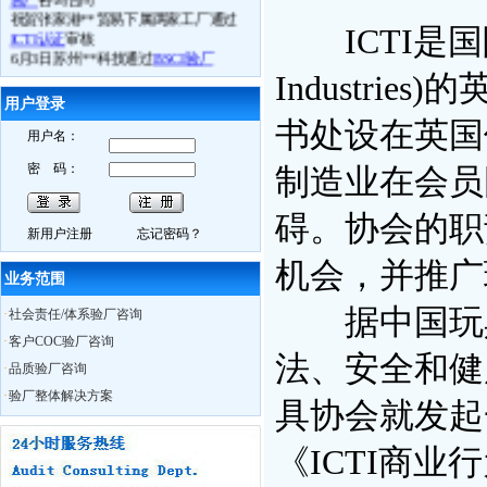
祝贺张家港**贸易下属两家工厂通过
ICTI认证
审核
ICTI是国际玩具协
6月3日苏州**科技通过
BSCI验厂
6月4日常熟**电子通过
ICTI验厂
Industri
6.月5日张家港**鞋业司通过
ETI验厂
6月4日镇江**体育用品厂
FSC认证
取得
用户登录
良好成绩
书处设在英国
用户名：
6月10日我公司
BSCI
研讨会在苏州召开
6月11日苏州**贸易接受我公司
BSCI
认
密 码：
制造业在会员
知培训
6月13日如皋**数码
Best Buy验厂
取得
碍。协会的职
历年来最好成绩
新用户注册
忘记密码？
6月13日海门**时装
C-TPAT
验厂过关
6月13日南通**服饰
BSCI验厂
合格
机会，并推广
业务范围
6月13日如东**时装
ICTI认证
中取得A
证
据中国玩具
·
社会责任/体系验厂咨询
6月14日通州市**袜业取得
WRAP认证
证书
·
客户COC验厂咨询
热烈祝贺我公司员工Charly月15日获得
法、安全和健
·
品质验厂咨询
ISO外审员资格证书
·
验厂整体解决方案
6月29日我公司CSR研讨会在无锡召开
具协会就发起
10月28日苏州XX服饰在我公司辅导下
通过
BSCI认证
，被审核员誉为苏州最
《ICTI商
优服装工厂
10月29日苏州奥地特企业管理咨询有