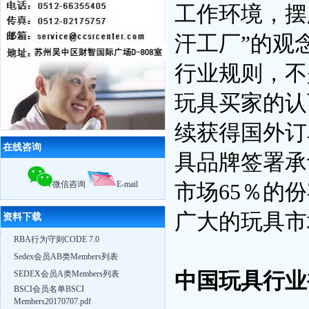
限公司，召开公司大会公布上半年业
工作环境，摆
绩，累计辅导企业322家，一次性通过
率95%
汗工厂”的观
12月18日，苏州奥地特企业对厦门27
家外贸公司开展
BSCI
认知培训公开课
行业规则，不
扬州zy玩具
ICTI
认证取得优异成绩
2010我公司业绩大幅增长,全年累计辅
导工厂达903家！
玩具买家的认
2011年3月，帮助83家工厂通过
验厂
（其中
ICTI认证
5家）
续获得国外订
2011年4月，帮助75家工厂通过
验厂
（其中
EICC认证
3家,
ICTI认证
2家）
在线咨询
2011年5月，帮助79家工厂通过
验厂
具品牌签署承
（其中,
ICTI认证
2家,
SA8000认证
2家）
微信咨询
E-mail
市场65％的
广大的玩具市
资料下载
·
RBA行为守则CODE 7.0
·
Sedex会员AB类Members列表
·
SEDEX会员A类Members列表
中国玩具行业
BSCI会员名单BSCI
·
Members20170707.pdf