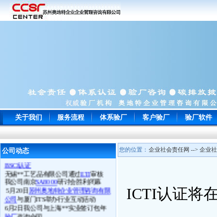
常州**玩具通过
ICTI
认证
南通**服饰顺利通过
WRAP
认证
苏州**鞋厂于顺利通过
BSCI认证
关于我们
服务流程
体系验厂
客户验厂
验厂软件
宁波**电子以零问题的成绩一次性通
过
EICC
认证审核并向我司来电致谢
苏州**工贸顺利通过
Target验厂
上海**贸易旗下多家LIDL工厂通过
您的位置：
企业社会责任网 --> 企业社
公司动态
BSCI认证
无锡**工艺品有限公司通过
ETI
审核
我公司南京
SA8000
研讨会胜利闭幕
5月20日
苏州奥地特企业管理咨询有限
ICTI认证将
公司
与厦门ITS举办行业互动活动
6月2日我公司与上海**实业签订包年
验厂
咨询合同