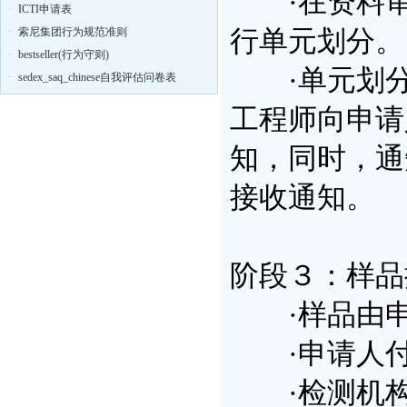
·在资料审
·
ICTI申请表
·
索尼集团行为规范准则
行单元划分。
·
bestseller(行为守则)
·单元划分
·
sedex_saq_chinese自我评估问卷表
工程师向申请
知，同时，通
接收通知。
阶段３：样品
·样品由申
·申请人付
·检测机构