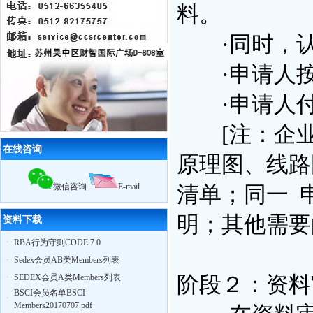
料。
优服装工厂
10月29日苏州奥地特企业管理咨询有
限公司，召开公司大会公布上半年业
·同时，认
绩，累计辅导企业322家，一次性通过
率95%
·申请人按
12月18日，苏州奥地特企业对厦门27
家外贸公司开展
BSCI
认知培训公开课
·申请人付
扬州zy玩具
ICTI
认证取得优异成绩
2010我公司业绩大幅增长,全年累计辅
导工厂达903家！
[注：企业
2011年3月，帮助83家工厂通过
验厂
在线咨询
（其中
ICTI认证
5家）
原理图、线路
2011年4月，帮助75家工厂通过
验厂
（其中
EICC认证
3家,
ICTI认证
2家）
微信咨询
E-mail
清单；同一 
2011年5月，帮助79家工厂通过
验厂
（其中,
ICTI认证
2家,
SA8000认证
2家）
明；其他需要
资料下载
·
RBA行为守则CODE 7.0
·
Sedex会员AB类Members列表
·
SEDEX会员A类Members列表
阶段２：资料
BSCI会员名单BSCI
·
Members20170707.pdf