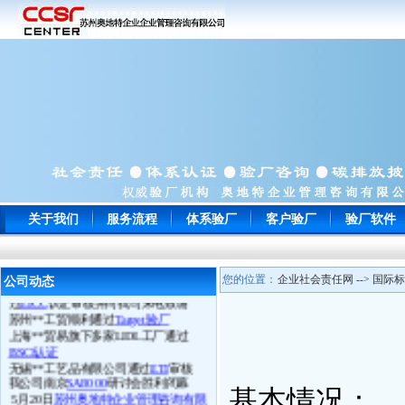
关于我们
服务流程
体系验厂
客户验厂
验厂软件
常州**玩具通过
ICTI
认证
南通**服饰顺利通过
WRAP
认证
苏州**鞋厂于顺利通过
BSCI认证
宁波**电子以零问题的成绩一次性通
您的位置：
企业社会责任网 --> 国
公司动态
过
EICC
认证审核并向我司来电致谢
苏州**工贸顺利通过
Target验厂
上海**贸易旗下多家LIDL工厂通过
BSCI认证
无锡**工艺品有限公司通过
ETI
审核
我公司南京
SA8000
研讨会胜利闭幕
5月20日
苏州奥地特企业管理咨询有限
基本情况：
公司
与厦门ITS举办行业互动活动