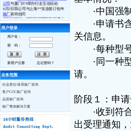
6月2日我公司与上海**实业签订包年
·中国强制
验厂
咨询合同
祝贺张家港**贸易下属两家工厂通过
ICTI认证
审核
·申请书含
6月3日苏州**科技通过
BSCI验厂
用户登录
6月4日常熟**电子通过
ICTI验厂
关信息。
6.月5日张家港**鞋业司通过
ETI验厂
用户名：
6月4日镇江**体育用品厂
FSC认证
取得
密 码：
·每种型号
良好成绩
6月10日我公司
BSCI
研讨会在苏州召开
6月11日苏州**贸易接受我公司
BSCI
认
·同一种型
知培训
新用户注册
忘记密码？
6月13日如皋**数码
Best Buy验厂
取得
请。
历年来最好成绩
业务范围
6月13日海门**时装
C-TPAT
验厂过关
6月13日南通**服饰
BSCI验厂
合格
·
社会责任/体系验厂咨询
6月13日如东**时装
ICTI认证
中取得A
·
客户COC验厂咨询
证
阶段１：申请
6月14日通州市**袜业取得
WRAP认证
·
品质验厂咨询
证书
·
验厂整体解决方案
·收到符合
热烈祝贺我公司员工Charly月15日获得
ISO外审员资格证书
6月29日我公司CSR研讨会在无锡召开
出受理通知，
10月28日苏州XX服饰在我公司辅导下
通过
BSCI认证
，被审核员誉为苏州最